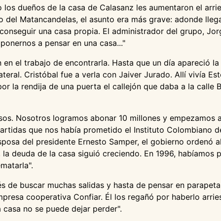
o los dueños de la casa de Calasanz les aumentaron el arri
so del Matancandelas, el asunto era más grave: adonde lleg
 conseguir una casa propia. El administrador del grupo, Jorg
ponernos a pensar en una casa..."
 en el trabajo de encontrarla. Hasta que un día apareció la
eral. Cristóbal fue a verla con Jaiver Jurado. Allí vivía 
 la rendija de una puerta el callejón que daba a la calle B
esos. Nosotros logramos abonar 10 millones y empezamos a 
partidas que nos había prometido el Instituto Colombiano de
esposa del presidente Ernesto Samper, el gobierno ordenó al 
í, la deuda de la casa siguió creciendo. En 1996, habíamos
matarla".
és de buscar muchas salidas y hasta de pensar en parapeta
resa cooperativa Confiar. Él los regañó por haberlo arrie
a casa no se puede dejar perder".