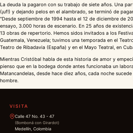
La deuda la pagaron con su trabajo de siete años. Una par
(¡uf!) y dejando pelos en el alambrado, se terminó de pagar
"Desde septiembre de 1994 hasta el 12 de diciembre de 20
ensayo, 3.000 horas de escenario. En 25 años de existenci
13 obras de repertorio. Hemos sidos invitados a los Festiv
Guatemala, Venezuela; tuvimos una temporada en el Teatro 
Teatro de Ribadavia (España) y en el Mayo Teatral, en Cuba
Mientras Cristóbal habla de esta historia de amor y empeci
pienso que en la bodega donde antes funcionaba un laborato
Matancandelas, desde hace diez años, cada noche sucede un
hombre.
VISITA
Calle 47 No. 43 - 47
(Bomboná con Girardot)
Medellín, Colombia