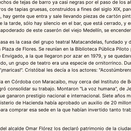
hos de tejas de barro ya casi negras por el paso de los añ
os de tapias gruesas, construidos a fines del siglo XIX, pa
, hay gente que entra y sale llevando piezas de cartón pin
 la tarde, sólo hay silencio en el bar, que está cerrado, y e
apoderado de este caserón del viejo Medellín, se encenderán
asa es la casa del grupo teatral Matacandelas, fundado y d
Plaza de Flores. Se reunían en la Biblioteca Pública Piloto 
 Envigado, a la que llegaron por azar en 1979, y se quedar
gado, un grupo de teatro era una especie de ornitorrinco. D
"¡maricas!". Cristóbal les decía a los actores: "Acostúmbren
da en Córdoba con Maracaibo, muy cerca del Instituto de Be
gró consolidar su trabajo. Montaron "La voz humana", de J
ue ganaron prestigio nacional e internacional. Siete años m
isterio de Hacienda había aprobado un auxilio de 20 millo
para comprar esa sede en la que habían invertido tanto tra
 del alcalde Omar Flórez los declaró patrimonio de la ciud