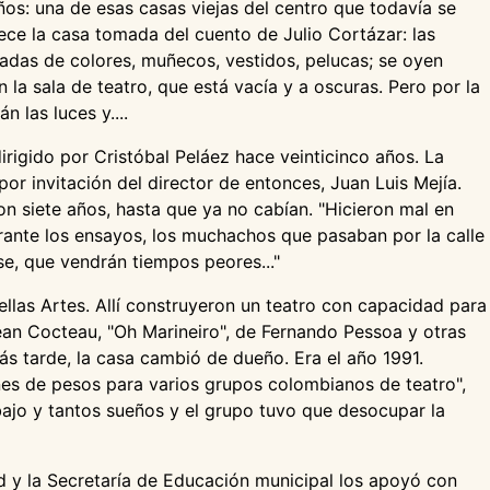
os: una de esas casas viejas del centro que todavía se
rece la casa tomada del cuento de Julio Cortázar: las
tadas de colores, muñecos, vestidos, pelucas; se oyen
n la sala de teatro, que está vacía y a oscuras. Pero por la
 las luces y....
irigido por Cristóbal Peláez hace veinticinco años. La
por invitación del director de entonces, Juan Luis Mejía.
on siete años, hasta que ya no cabían. "Hicieron mal en
urante los ensayos, los muchachos que pasaban por la calle
se, que vendrán tiempos peores..."
llas Artes. Allí construyeron un teatro con capacidad para
ean Cocteau, "Oh Marineiro", de Fernando Pessoa y otras
ás tarde, la casa cambió de dueño. Era el año 1991.
nes de pesos para varios grupos colombianos de teatro",
bajo y tantos sueños y el grupo tuvo que desocupar la
ad y la Secretaría de Educación municipal los apoyó con