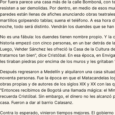
Por fuera parece una casa más de la calle Bomboná, con tec
resisten a ser demolidas. Por dentro, en medio de esos mur
paredes están llenas de afiches anunciando obras teatrales
martillos golpeando tablas; suena el teléfono. A esa hora de
noche, todo será distinto. Vendrán los duendes que se han 
No es una fábula: los duendes tienen nombre propio. Y la c
historia empezó con cinco personas, en un bar detrás de la 
Luego, Vehder Sánchez les ofreció la Casa de la Cultura de
tratarnos tan bien", dice Cristóbal. En esa época, en Envi
les tiraban piedras por encima de los muros y les gritaban 
Después regresaron a Medellín y alquilaron una casa situa
noventa personas. Fue la época en que el Matacandelas lo
obras propias y de autores de los siglos XIX y XX con las q
"Entonces recibimos de Bogotá una llamada mágica: el Min
recuerda Cristóbal. Sin embargo, el dinero no les alcanzó 
casa. Fueron a dar al barrio Calasanz.
Contra lo esperado, vinieron tiempos mejores. El gobierno