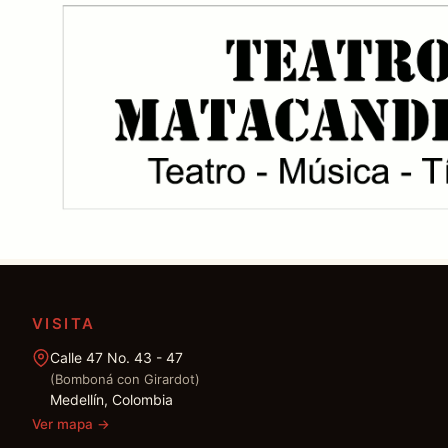
VISITA
Calle 47 No. 43 - 47
(Bomboná con Girardot)
Medellín, Colombia
Ver mapa
→