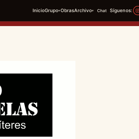
Inicio
Grupo
Obras
Archivo
Síguenos:
Chat
▾
▾