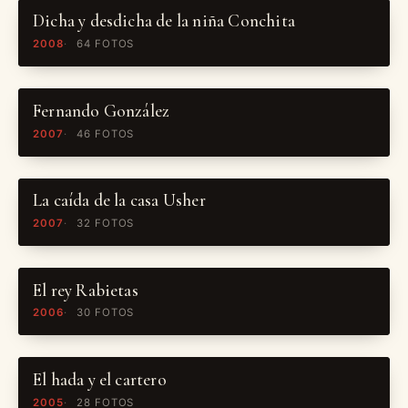
Dicha y desdicha de la niña Conchita
2008
64 FOTOS
Fernando González
2007
46 FOTOS
La caída de la casa Usher
2007
32 FOTOS
El rey Rabietas
2006
30 FOTOS
El hada y el cartero
2005
28 FOTOS