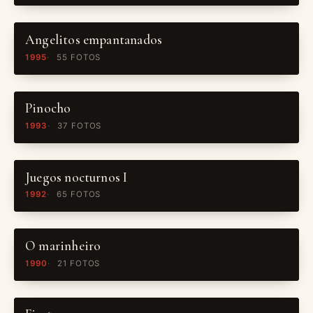
Angelitos empantanados
1995
55 FOTOS
Pinocho
1993
37 FOTOS
Juegos nocturnos I
1992
65 FOTOS
O marinheiro
1990
21 FOTOS