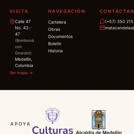
VISITA
NAVEGACIÓN
CONTÁCTA
Calle 47
(+57) 350 215
Cartelera
No. 43 -
matacandelas
Obras
47
Documentos
(Bomboná
Boletín
con
Historia
Girardot)
Medellín,
Colombia
Ver mapa
→
APOYA