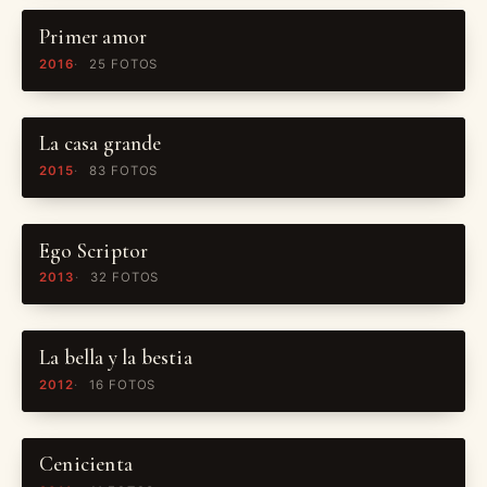
Primer amor
2016
25 FOTOS
La casa grande
2015
83 FOTOS
Ego Scriptor
2013
32 FOTOS
La bella y la bestia
2012
16 FOTOS
Cenicienta