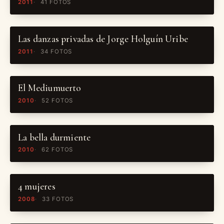
2011
41 FOTOS
Las danzas privadas de Jorge Holguín Uribe
2011
34 FOTOS
El Mediumuerto
2010
52 FOTOS
La bella durmiente
2010
62 FOTOS
4 mujeres
2008
33 FOTOS