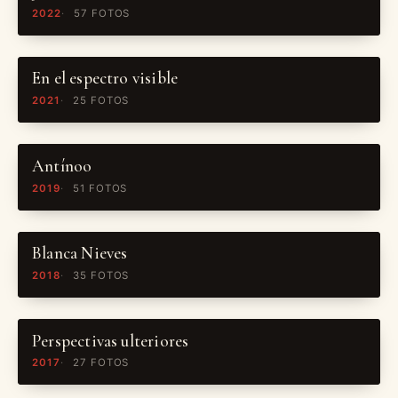
2022
57 FOTOS
En el espectro visible
2021
25 FOTOS
Antínoo
2019
51 FOTOS
Blanca Nieves
2018
35 FOTOS
Perspectivas ulteriores
2017
27 FOTOS