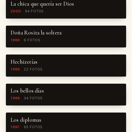
La chica que quería ser Dios
2000
94 FOTOS
Doña Rosita la soltera
1999
6 FOTOS
Hechizerías
1999
22 FOTOS
Los bellos días
1998
34 FOTOS
Los diplomas
1997
65 FOTOS