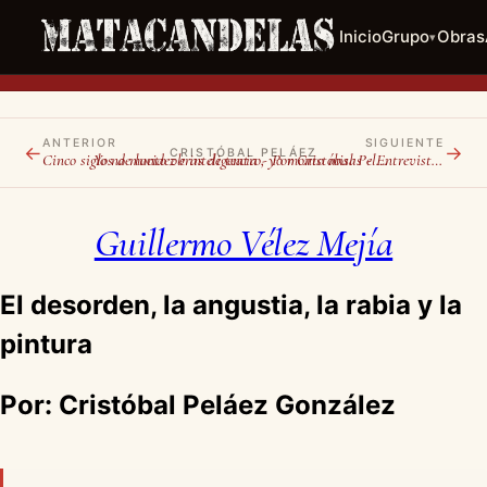
Inicio
Grupo
Obras
▾
ANTERIOR
SIGUIENTE
←
→
CRISTÓBAL PELÁEZ
Cinco siglos de lucidez e inteligencia - Por Cristóbal Peláez González
Yo no monto obras de teatro, yo monto misas - Entrevista a Luigi Maria Musati
Guillermo Vélez Mejía
El desorden, la angustia, la rabia y la
pintura
Por: Cristóbal Peláez González