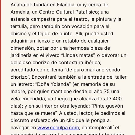
Acaba de fundar en Filandia, muy cerca de
Armenia, un Centro Cultural Patafísico; una
estancia campestre para el teatro, la pintura y la
tertulia, pero también con vocación para el
chisme y el tejido de punto. Allí, puede usted
adquirir un lienzo o un retablo de cualquier
dimensión, optar por una hermosa pieza de
jardinería en el vivero “Lindas matas”, o devorar un
delicioso chorizo de contextura ibérica,
acreditado con el lema “de puro marrano vendo
chorizo”. Encontrará también a la entrada del taller
un letrero: “Doña Yolanda” (en memoria de su
madre, por quien mantiene desde el año 75 una
vela encendida, un fuego que alcanza los 13.400
días); y en su interior otra leyenda: “Pinte guevón
hasta que se muera”. A usted, lector, le pedimos el
discreto esfuerzo de un clic que le ponga a
navegar en
www.ceculpa.com
, contemple allí el
personaje de su frontis, un enmascarado barrigón