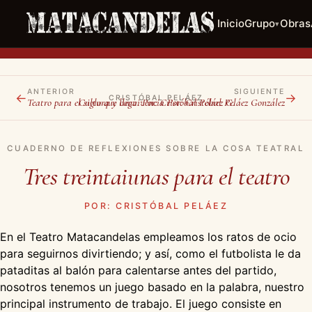
Inicio
Grupo
Obras
▾
ANTERIOR
SIGUIENTE
←
→
CRISTÓBAL PELÁEZ
Teatro para el siglo que llega. Por: Cristóbal Peláez G.
Cultura y convivencia Por: Cristóbal Peláez González
CUADERNO DE REFLEXIONES SOBRE LA COSA TEATRAL
Tres treintaiunas para el teatro
POR: CRISTÓBAL PELÁEZ
En el Teatro Matacandelas empleamos los ratos de ocio
para seguirnos divirtiendo; y así, como el futbolista le da
pataditas al balón para calentarse antes del partido,
nosotros tenemos un juego basado en la palabra, nuestro
principal instrumento de trabajo. El juego consiste en