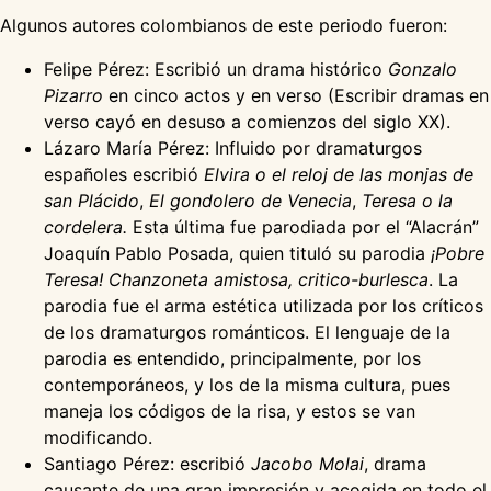
Algunos autores colombianos de este periodo fueron:
Felipe Pérez: Escribió un drama histórico
Gonzalo
Pizarro
en cinco actos y en verso (Escribir dramas en
verso cayó en desuso a comienzos del siglo XX).
Lázaro María Pérez: Influido por dramaturgos
españoles escribió
Elvira o el reloj de las monjas de
san Plácido
,
El gondolero de Venecia
,
Teresa o la
cordelera.
Esta última fue parodiada por el “Alacrán”
Joaquín Pablo Posada, quien tituló su parodia
¡Pobre
Teresa!
Chanzoneta amistosa, critico-burlesca
. La
parodia fue el arma estética utilizada por los críticos
de los dramaturgos románticos. El lenguaje de la
parodia es entendido, principalmente, por los
contemporáneos, y los de la misma cultura, pues
maneja los códigos de la risa, y estos se van
modificando.
Santiago Pérez: escribió
Jacobo Molai
, drama
causante de una gran impresión y acogida en todo el