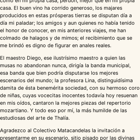
como en mi propia casa, perdón, mejor que en mi propia
casa. El buen vino ha corrido generoso, los majares
producidos en estas prósperas tierras se disputan día a
día mi paladar; los amigos y aun quienes no había tenido
el honor de conocer, en mis anteriores viajes, me han
colmado de halagos y de mimos; el recibimiento que se
me brindó es digno de figurar en anales reales.
El maestro Diego, ese ilustrísimo maestro a quien las
musas no abandonan nunca, dirigía la banda municipal,
esa banda que bien podría disputarse los mejores
escenarios del mundo; la profesora Lina, distinguidísima
damita de ésta benemérita sociedad, con su hermoso coro
de niñas, cuyas vocecitas inocentes todavía hoy resuenan
en mis oídos, cantaron la mejores piezas del repertorio
mozartiano. Y todo eso por mí, la más humilde de las
estudiosas del arte de Thalía.
Agradezco al Colectivo Matacandelas la invitación a
presentarme en su escenario, sitio pisado por las divinas