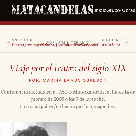
Inicio
Grupo
Obras
▾
ANTERIOR
SIGUIENTE
←
→
POPURRÍ LITERARIO
Fotografía y teatro. La imagen de la representación
Apolo y Dionisos, fundamento del arte, en El nacimiento de la tragedia de Friedrich Nietzsche
Viaje por el teatro del siglo XIX
POR: MARINA LAMUS OBREGÓN
Conferencia dictada en el Teatro Matacandelas, el lunes 14 de
febrero de 2005 a las 7 de la noche.
La trascripción fue hecha por la agrupación.