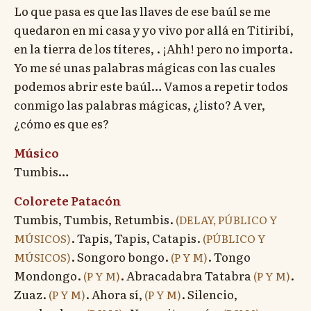
Lo que pasa es que las llaves de ese baúl se me
quedaron en mi casa y yo vivo por allá en Titiribí,
en la tierra de los títeres, . ¡Ahh! pero no importa.
Yo me sé unas palabras mágicas con las cuales
podemos abrir este baúl… Vamos a repetir todos
conmigo las palabras mágicas, ¿listo? A ver,
¿cómo es que es?
Músico
Tumbis…
Colorete Patacón
Tumbis, Tumbis, Retumbis.
(DELAY, PÚBLICO Y
. Tapis, Tapis, Catapis.
MÚSICOS)
(PÚBLICO Y
. Songoro bongo.
. Tongo
MÚSICOS)
(P Y M)
Mondongo.
. Abracadabra Tatabra
.
(P Y M)
(P Y M)
Zuaz.
. Ahora sí,
. Silencio,
(P Y M)
(P Y M)