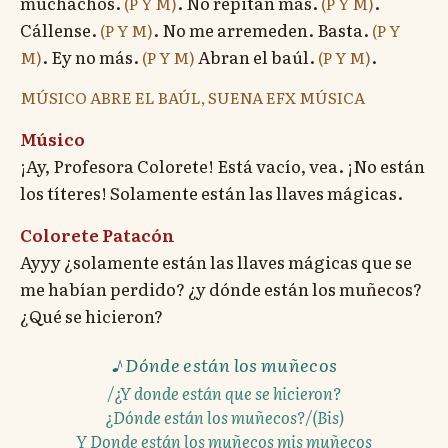
muchachos.
. No repitan más.
.
(P Y M)
(P Y M)
Cállense.
. No me arremeden. Basta.
(P Y M)
(P Y
. Ey no más.
Abran el baúl.
.
M)
(P Y M)
(P Y M)
MÚSICO ABRE EL BAÚL, SUENA EFX MÚSICA
Músico
¡Ay, Profesora Colorete! Está vacío, vea. ¡No están
los títeres! Solamente están las llaves mágicas.
Colorete Patacón
Ayyy ¿solamente están las llaves mágicas que se
me habían perdido? ¿y dónde están los muñecos?
¿Qué se hicieron?
Dónde están los muñecos
/¿Y donde están que se hicieron?
¿Dónde están los muñecos?/(Bis)
Y Donde están los muñecos mis muñecos