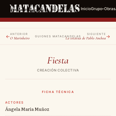
Inicio
Grupo
Obras
▾
ANTERIOR
SIGUIENTE
←
→
GUIONES MATACANDELAS
O Marinheiro
La estatua de Pablo Anchoa
Fiesta
CREACIÓN COLECTIVA
FICHA TÉCNICA
ACTORES
Ángela María Muñoz